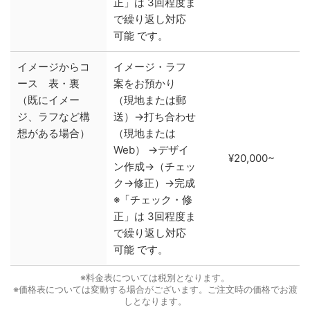
正」は 3回程度ま
で繰り返し対応
可能 です。
イメージからコ
イメージ・ラフ
ース 表・裏
案をお預かり
（既にイメー
（現地または郵
ジ、ラフなど構
送）→打ち合わせ
想がある場合）
（現地または
Web） →デザイ
¥20,000~
ン作成→（チェッ
ク→修正）→完成
※「チェック・修
正」は 3回程度ま
で繰り返し対応
可能 です。
※料金表については税別となります。
※価格表については変動する場合がございます。ご注文時の価格でお渡
しとなります。