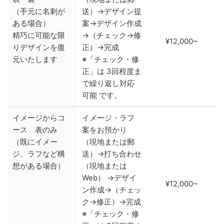
（手元に名刺が
送）→デザイン提
ある場合）
案→デザイン作成
精巧に可能な限
→（チェック→修
¥12,000~
りデザインを復
正）→完成
元いたします
※「チェック・修
正」は 3回程度ま
で繰り返し対応
可能 です。
イメージからコ
イメージ・ラフ
ース 表のみ
案をお預かり
（既にイメー
（現地または郵
ジ、ラフなど構
送）→打ち合わせ
想がある場合）
（現地または
Web） →デザイ
¥12,000~
ン作成→（チェッ
ク→修正）→完成
※「チェック・修