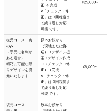
¥25,000~
正 → 完成
※「チェック・修
正」は 3回程度ま
で繰り返し対応
可能 です。
復元コース 表
原本お預かり
のみ
（現地または郵
（手元に名刺が
送）→デザイン提
ある場合）
案→デザイン作成
精巧に可能な限
→（チェック→修
¥8,000~
りデザインを復
正）→完成
元いたします
※「チェック・修
正」は 3回程度ま
で繰り返し対応
可能 です。
復元コース
原本お預かり
表・裏
（現地または郵